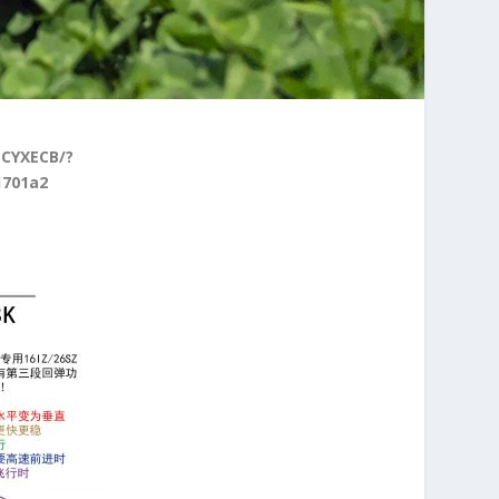
CYXECB/?
1701a2