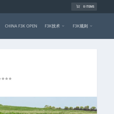
0 ITEMS
CHINA F3K OPEN
F3K技术
F3K规则