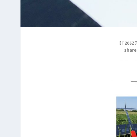
【T26SZ开
share