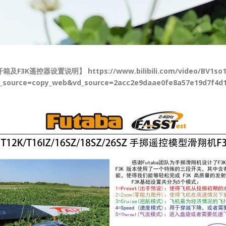
箱及F3K遥控器设置说明】 https://www.bilibili.com/video/BV1so1
_source=copy_web&vd_source=2acc2e9daae0fe8a57e19d7f4d