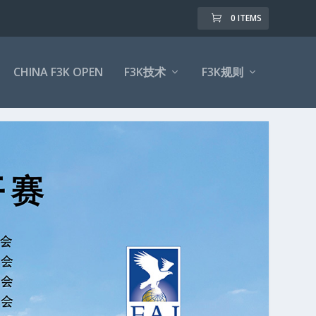
0 ITEMS
CHINA F3K OPEN
F3K技术
F3K规则