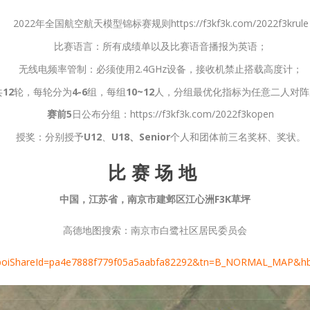
2022年全国航空航天模型锦标赛规则
https://f3kf3k.com/2022f3krule
比赛语言：所有成绩单以及比赛语音播报为英语；
无线电频率管制：必须使用2.4
GHz
设备，接收机禁止搭载高度计；
共
12
轮，每轮分为
4-6
组，每组
10~12
人，分组最优化指标为任意二人对阵
赛前5
日公布分组：
https://f3kf3k.com/2022f3kopen
授奖：分别授予
U12
、
U18
、Senior
个人和团体前三名奖杯、奖状。
比赛场地
中国，江苏省，南京市建邺区江心洲F3K
草坪
高德地图搜索：南京市白鹭社区居民委员会
/?poiShareId=pa4e7888f779f05a5aabfa82292&tn=B_NORMAL_MAP&